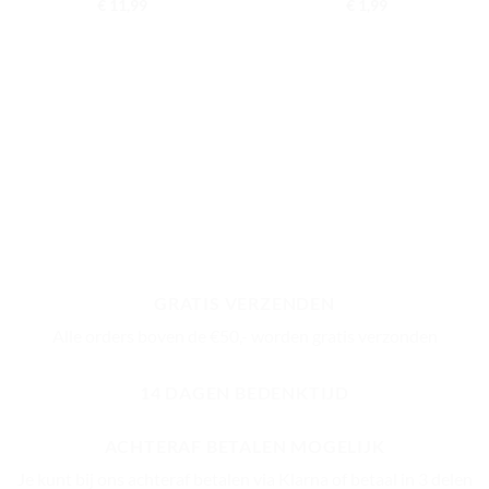
€
11,99
€
1,99
GRATIS VERZENDEN
Alle orders boven de €50,- worden gratis verzonden
14 DAGEN BEDENKTIJD
ACHTERAF BETALEN MOGELIJK
Je kunt bij ons achteraf betalen via Klarna of betaal in 3 delen