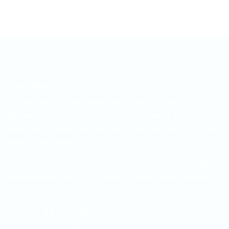
OVER ONS
Just for Shop is de webshop van Just for IT. Just for IT is een
groeiend ICT bedrijf in Voorne Putten en houdt zich vooral
bezig met het beantwoorden van vragen van klanten en het
leveren van hardware.
In de webshop vindt je een groot assortiment artikelen die te
maken hebben met ICT. Mis je wat? Neem contact met ons
op!
HULP NODIG?
+31 (0)85 303 6230