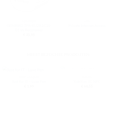
ADAPTERS
VPN
GEMBIRD TPA-EU2A1C15-
Private Internet Access
01-W Reisstekker
€
35,95
MEEST BEZOCHTE PRODCUTEN
UITVERKOCHT
MERCHANDISE
YUBIKEY
Just for IT – Luxe Pen
YubiKey 5C NFC
€
1,99
€
66,55