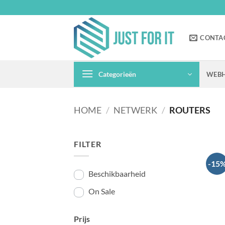
Ga
naar
inhoud
CONTA
Categorieën
WEBH
HOME
/
NETWERK
/
ROUTERS
FILTER
-15
Beschikbaarheid
On Sale
Prijs