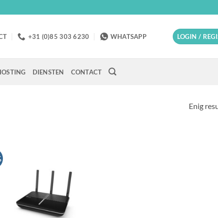
CT
+31 (0)85 303 6230
WHATSAPP
LOGIN / REG
OSTING
DIENSTEN
CONTACT
Enig res
%