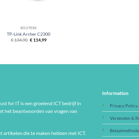
ROUTERS
TP-Link Archer C2300
Oorspronkelijke
Huidige
€
134,90
€
114,99
prijs
prijs
was:
is:
€ 134,90.
€ 114,99.
Information
ust for IT is een groeiend ICT bedrijf in
Privacy Policy
met het beantwoorden van vragen van
Verzenden & R
Betaalmethod
t artikelen die te maken hebben met ICT.