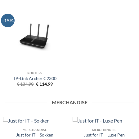
-15%
ROUTERS
TP-Link Archer C2300
Oorspronkelijke
Huidige
€
134,90
€
114,99
prijs
prijs
was:
is:
€ 134,90.
€ 114,99.
MERCHANDISE
MERCHANDISE
MERCHANDISE
Just for IT – Sokken
Just for IT – Luxe Pen