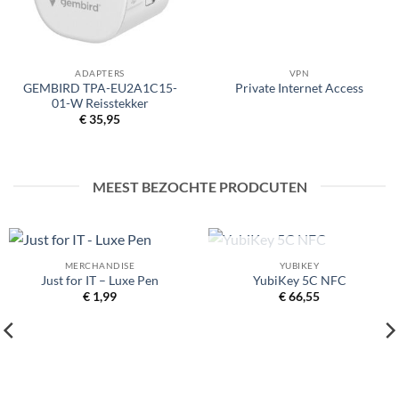
ADAPTERS
VPN
GEMBIRD TPA-EU2A1C15-
Private Internet Access
01-W Reisstekker
€
35,95
MEEST BEZOCHTE PRODCUTEN
UITVERKOCHT
MERCHANDISE
YUBIKEY
Just for IT – Luxe Pen
YubiKey 5C NFC
€
1,99
€
66,55