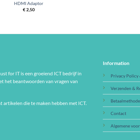
HDMI Adaptor
€
2,50
Information
ust for IT is een groeiend ICT bedrijf in
Privacy Policy
met het beantwoorden van vragen van
Verzenden & R
Betaalmethod
t artikelen die te maken hebben met ICT.
Contact
Algemene voo