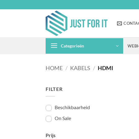
Ga
naar
inhoud
CONTA
Categorieën
WEBH
HOME
/
KABELS
/
HDMI
FILTER
Beschikbaarheid
On Sale
Prijs