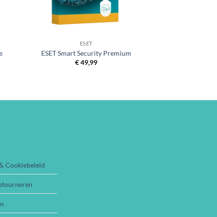
+
ESET
e
ESET Smart Security Premium
€
49,99
 & Cookiebeleid
etourneren
en