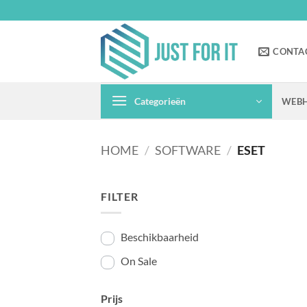
Ga
naar
inhoud
CONTA
Categorieën
WEBH
HOME
/
SOFTWARE
/
ESET
FILTER
Beschikbaarheid
On Sale
Prijs