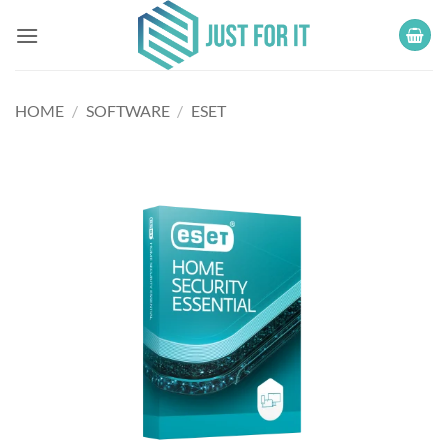
Ga
naar
inhoud
HOME
/
SOFTWARE
/
ESET