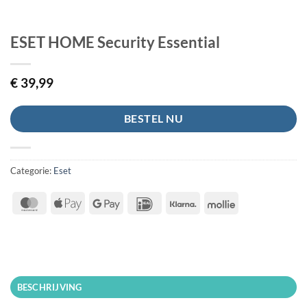
ESET HOME Security Essential
€
39,99
BESTEL NU
Categorie:
Eset
MasterCard
Apple
Google
IDeal
Klarna
Mollie
Pay
Pay
BESCHRIJVING