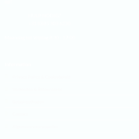
op!
HULP NODIG?
+31 (0)85 303 6230
Maandag tot Vrijdag 8:30 - 17:00
Information
Privacy Policy & Cookiebeleid
Verzenden & Retourneren
Betaalmethoden
Contact
Algemene voorwaarden