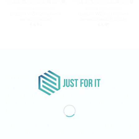
SCHROEVENDRAAIERS
SCHROEVENDRAAIERS
LogiLink WZ0020 netwerk
LogiLink WZ0021 netwerk
gereedschapsset
gereedschapskist 6 stuks
€
6,95
€
6,50
OVER ONS
Just for Shop is de webshop van Just for IT. Just for IT is een
groeiend ICT bedrijf in Voorne Putten en houdt zich vooral
bezig met het beantwoorden van vragen van klanten en het
leveren van hardware.
In de webshop vindt je een groot assortiment artikelen die te
maken hebben met ICT. Mis je wat? Neem contact met ons