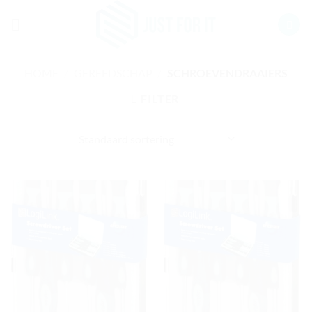
Ga
naar
inhoud
HOME
/
GEREEDSCHAP
/
SCHROEVENDRAAIERS
FILTER