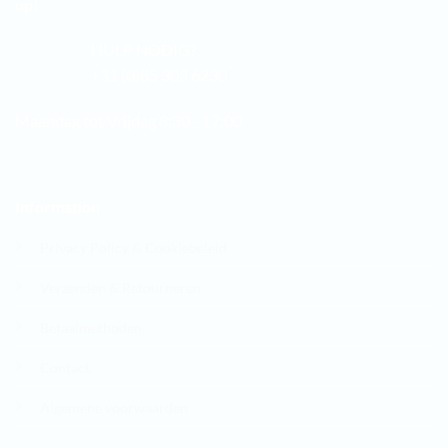
op!
HULP NODIG?
+31 (0)85 303 6230
Maandag tot Vrijdag 8:30 - 17:00
Information
Privacy Policy & Cookiebeleid
Verzenden & Retourneren
Betaalmethoden
Contact
Algemene voorwaarden