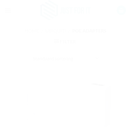
Ga
naar
inhoud
HOME
/
UBIQUITI
/
POE ADAPTERS
FILTER