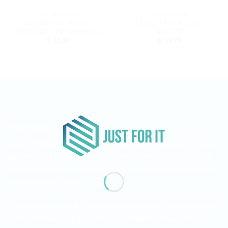
POE ADAPTERS
POE ADAPTERS
Ubiquiti PoE injector,
Ubiquiti PoE Injector,
48V/0.32A – White (Gigabit)
802.3AT
€
12,00
€
19,99
OVER ONS
Just for Shop is de webshop van Just for IT. Just for IT is een
groeiend ICT bedrijf in Voorne Putten en houdt zich vooral
bezig met het beantwoorden van vragen van klanten en het
leveren van hardware.
In de webshop vindt je een groot assortiment artikelen die te
maken hebben met ICT. Mis je wat? Neem contact met ons