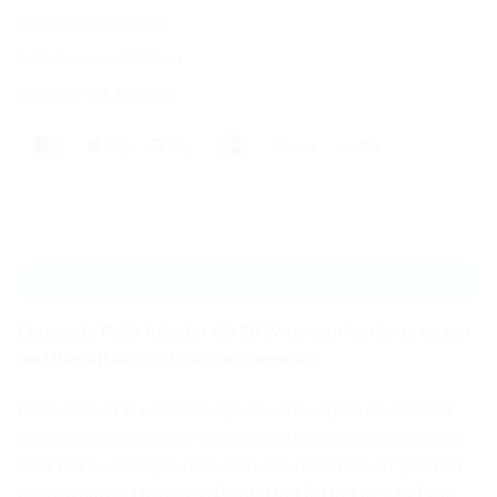
EAN:
0817882027205
Artikelnummer:
U-POE-at
Categorie:
PoE Adapters
MasterCard
Apple
Google
IDeal
Klarna
Mollie
Pay
Pay
BESCHRIJVING
Compacte PoE+ Injector die 30 W stroom kan leveren aan
uw Ubiquiti Access Points en camera’s
De U-PoE-AT is een PoE+ injector ontworpen om 802.3at
compatibele apparaten van stroom te voorzien. In staat om
30W PoE+ vermogen te leveren, kan de U-PoE-AT gebruikt
worden om elk U6 Access Point (U6-LR, U6-Lite, U6-Pro)