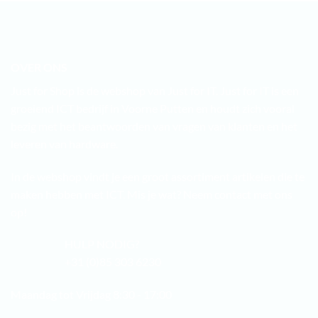
OVER ONS
Just for Shop is de webshop van Just for IT. Just for IT is een
groeiend ICT bedrijf in Voorne Putten en houdt zich vooral
bezig met het beantwoorden van vragen van klanten en het
leveren van hardware.
In de webshop vindt je een groot assortiment artikelen die te
maken hebben met ICT. Mis je wat? Neem contact met ons
op!
HULP NODIG?
+31 (0)85 303 6230
Maandag tot Vrijdag 8:30 - 17:00