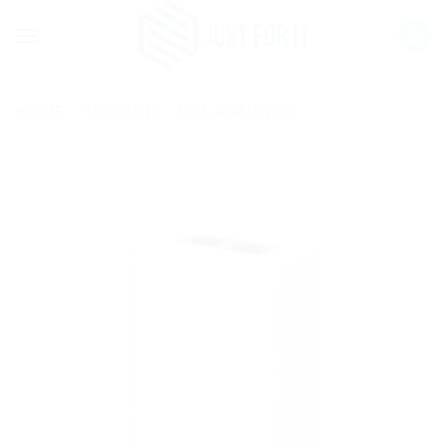
Ga
naar
inhoud
HOME
/
UBIQUITI
/
POE ADAPTERS