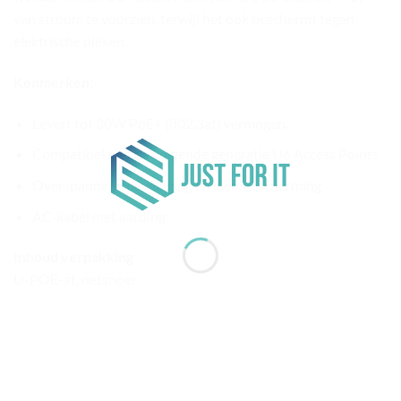
van stroom te voorzien, terwijl het ook beschermt tegen
elektrische pieken.
Kenmerken:
Levert tot 30W PoE+ (802.3at) vermogen.
Compatibel met de volgende generatie U6 Access Points
Overspanningsbeveiliging en klembescherming
AC-kabel met aarding
Inhoud verpakking
U-POE-at, netsnoer