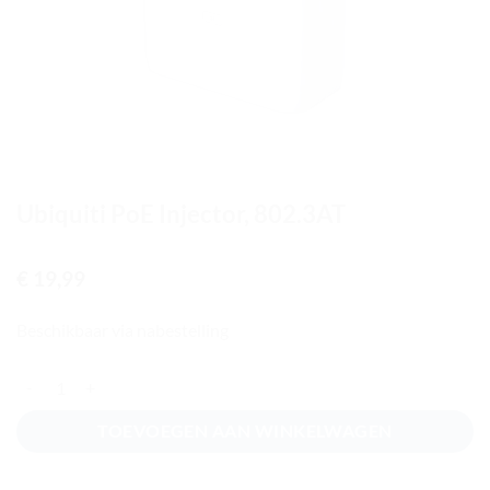
Ubiquiti PoE Injector, 802.3AT
€
19,99
Beschikbaar via nabestelling
Ubiquiti PoE Injector, 802.3AT aantal
TOEVOEGEN AAN WINKELWAGEN