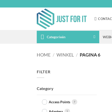
Ga
naar
inhoud
CONTAC
Categorieën
WEBH
HOME
/
WINKEL
/
PAGINA 6
FILTER
Category
Access Points
7
Adapters
1