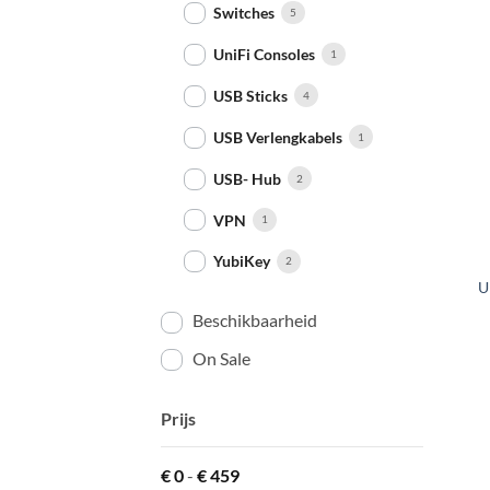
Switches
5
UniFi Consoles
1
USB Sticks
4
USB Verlengkabels
1
USB- Hub
2
VPN
1
+
YubiKey
2
U
Beschikbaarheid
On Sale
Prijs
€
0
-
€
459