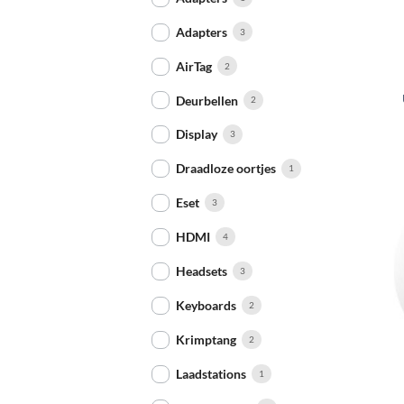
Adapters
3
+
AirTag
2
Deurbellen
2
Display
3
Draadloze oortjes
1
Eset
3
HDMI
4
Headsets
3
Keyboards
2
Krimptang
2
+
Laadstations
1