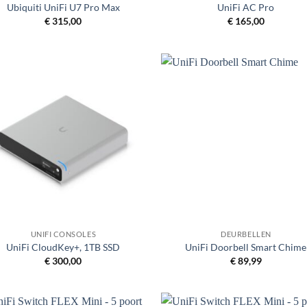
Ubiquiti UniFi U7 Pro Max
UniFi AC Pro
€
315,00
€
165,00
+
UNIFI CONSOLES
DEURBELLEN
UniFi CloudKey+, 1TB SSD
UniFi Doorbell Smart Chime
€
300,00
€
89,99