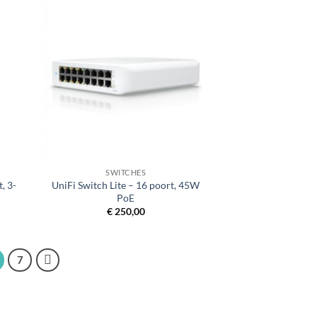
+
SWITCHES
, 3-
UniFi Switch Lite – 16 poort, 45W
PoE
€
250,00
7