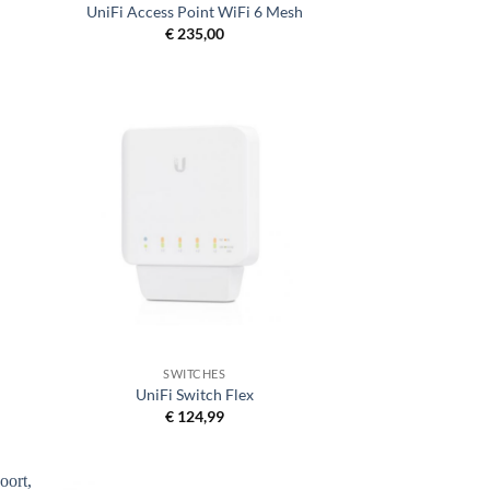
UniFi Access Point WiFi 6 Mesh
€
235,00
+
SWITCHES
UniFi Switch Flex
€
124,99