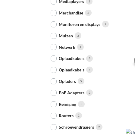
Mediaplayers
1
Merchandise
3
Monitoren en displays
2
Muizen
3
Netwerk
1
Oplaadkabels
3
Oplaadkabels
4
Opladers
5
+
PoE Adapters
2
Reiniging
5
Routers
1
Schroevendraaiers
2