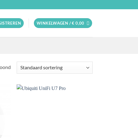
EGISTREREN
WINKELWAGEN /
€
0,00
toond