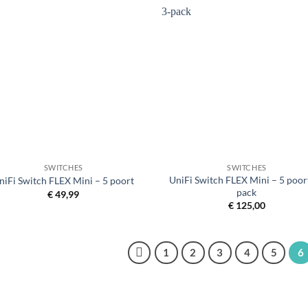
+
SWITCHES
SWITCHES
UniFi Switch FLEX Mini – 5 poort
niFi Switch FLEX Mini – 5 poort
pack
€
49,99
€
125,00
1
2
3
4
5
6