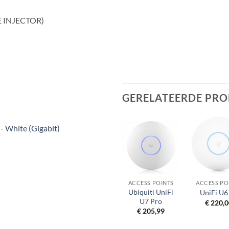
E INJECTOR)
GERELATEERDE PR
 - White (Gigabit)
UITVERKOCHT
+
+
+
+
CESS POINTS
ACCESS POINTS
ACCESS POINTS
ACCESS PO
niFi Access
Ubiquiti UniFi
UniFi AC Pro
UniFi U6
oint WiFi 6
U7 Pro
€
165,00
€
220,0
Mesh
€
205,99
€
235,00