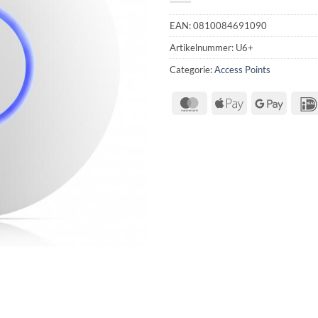
EAN:
0810084691090
Artikelnummer:
U6+
Categorie:
Access Points
MasterCard
Apple
Google
Pay
Pay