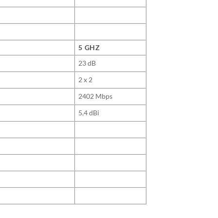
5 GHZ
23 dB
2 x 2
2402 Mbps
5,4 dBi