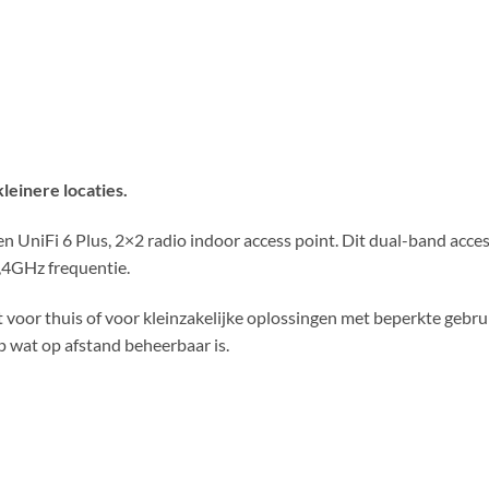
leinere locaties.
n UniFi 6 Plus, 2×2 radio indoor access point. Dit dual-band acc
,4GHz frequentie.
nt voor thuis of voor kleinzakelijke oplossingen met beperkte gebr
p wat op afstand beheerbaar is.