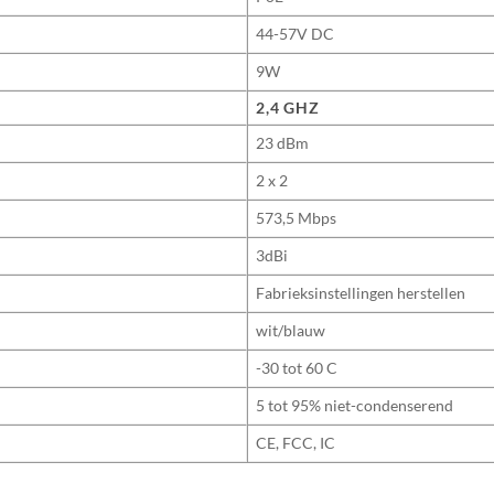
44-57V DC
9W
2,4 GHZ
23 dBm
2 x 2
573,5 Mbps
3dBi
Fabrieksinstellingen herstellen
wit/blauw
-30 tot 60 C
5 tot 95% niet-condenserend
CE, FCC, IC