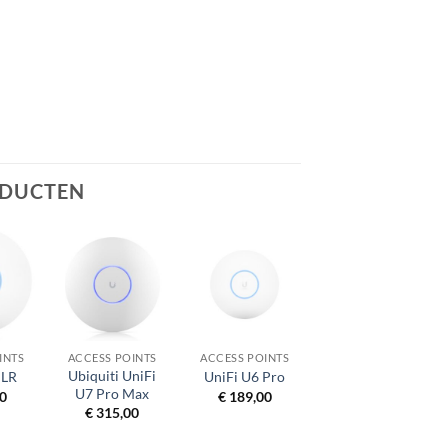
ODUCTEN
+
+
INTS
ACCESS POINTS
ACCESS POINTS
Ubiquiti UniFi
 LR
UniFi U6 Pro
U7 Pro Max
0
€
189,00
€
315,00