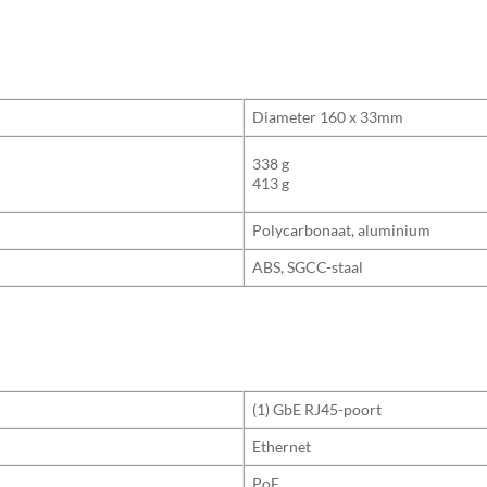
Diameter 160 x 33mm
338 g
413 g
Polycarbonaat, aluminium
ABS, SGCC-staal
(1) GbE RJ45-poort
Ethernet
PoE