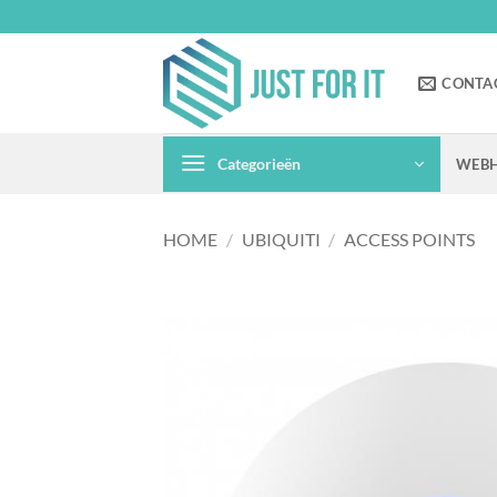
Ga
naar
inhoud
CONTA
Categorieën
WEBH
HOME
/
UBIQUITI
/
ACCESS POINTS