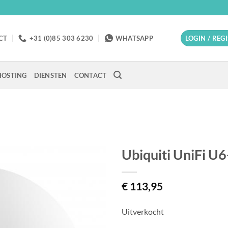
CT
+31 (0)85 303 6230
WHATSAPP
LOGIN / REG
OSTING
DIENSTEN
CONTACT
Ubiquiti UniFi U
€
113,95
Uitverkocht