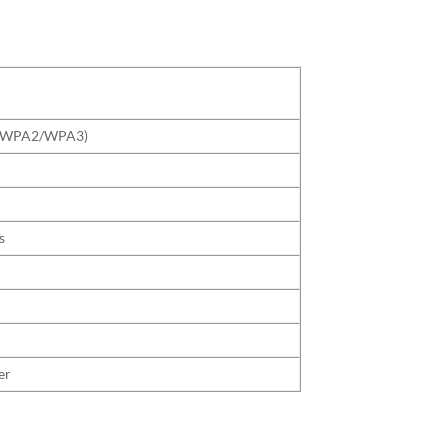
A/WPA2/WPA3)
s
er