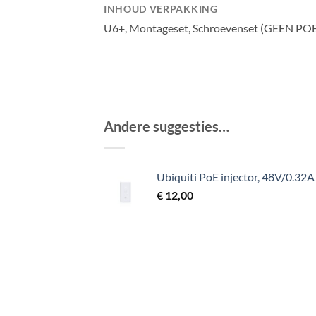
INHOUD VERPAKKING
U6+, Montageset, Schroevenset (GEEN PO
Andere suggesties…
Ubiquiti PoE injector, 48V/0.32A
€
12,00
AC
U
P