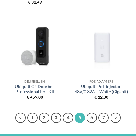
prijs
prijs
€
32,49
was:
is:
€ 134,90.
€ 114,99.
DEURBELLEN
POE ADAPTERS
Ubiquiti G4 Doorbell
Ubiquiti PoE injector,
Professional PoE Kit
48V/0.32A – White (Gigabit)
€
459,00
€
12,00
1
2
3
4
5
6
7