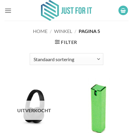
Ga
naar
inhoud
HOME
/
WINKEL
/
PAGINA 5
FILTER
UITVERKOCHT