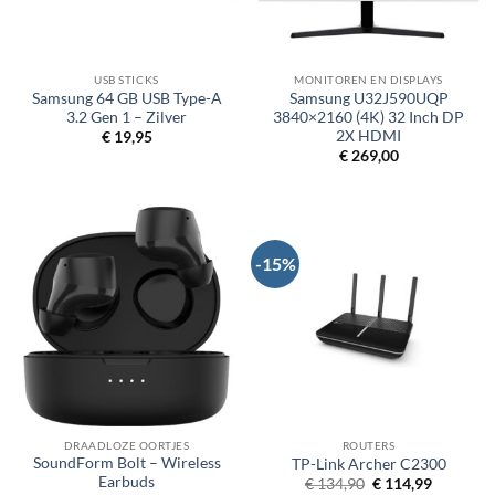
USB STICKS
MONITOREN EN DISPLAYS
Samsung 64 GB USB Type-A
Samsung U32J590UQP
3.2 Gen 1 – Zilver
3840×2160 (4K) 32 Inch DP
2X HDMI
€
19,95
€
269,00
-15%
DRAADLOZE OORTJES
ROUTERS
SoundForm Bolt – Wireless
TP-Link Archer C2300
Earbuds
Oorspronkelijke
Huidige
€
134,90
€
114,99