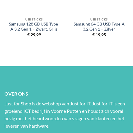
USB STICKS
USB STICKS
Samsung 128 GB USB Type-
Samsung 64 GB USB Type-A
A 3.2 Gen 1 – Zwart, Grijs
3.2 Gen 1 – Zilver
€
29,99
€
19,95
OVER ONS
Just for Shop is de webshop van Just for IT. Just for IT is een
groeiend ICT bedrijf in Voorne Putten en houdt zich vooral
bezig met het beantwoorden van vragen van klanten en het
leveren van hardware.