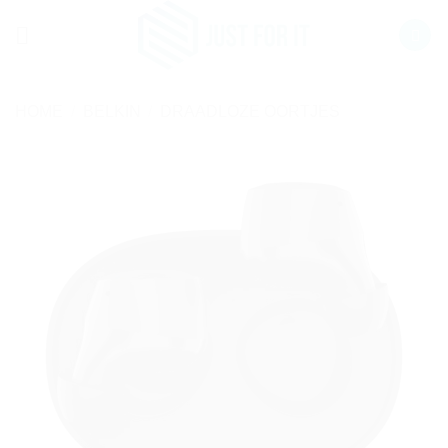
Ga
naar
inhoud
HOME
/
BELKIN
/
DRAADLOZE OORTJES