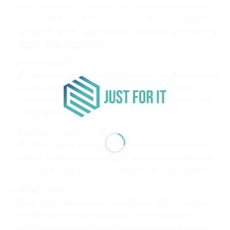
plus nog eens 19 uur extra met de oplaadcase. In de
monomodus kan je ook één van de twee oordopjes
gebruiken om de batterijduur te verlengen of om alert te
blijven op je omgeving.
Snelle koppeling
De betrouwbare Bluetooth 5.2-chipset biedt eenvoudige
verbinding en koppeling tot op 10 meter afstand. Jij
hoeft alleen maar te bedenken waar je als eerste naar
wilt luisteren.
Elke dag geweldig geluid
De dynamische drivers van 6 mm zorgen voor helder
geluid zonder onderbrekingen zodat je elke dag weer
volledig kunt genieten van je favoriete afspeellijsten.
Comfortabel
Deze lichte, ergonomische oordopjes zitten goed en
comfortabel in je oor waardoor je urenlang van je
afspeellijst kunt genieten en gesprekken kunt voeren.