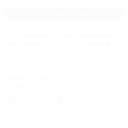
TOEVOEGEN AAN WINKELWAGEN
Deze comfortabele draadloze oordopjes leveren beter
geluid en hebben een batterij die de hele dag meegaat.
Koppeling gaat razendsnel en ze zijn waterbestendig
waardoor ze ideaal zijn voor dagelijks gebruik.
EAN:
0745883849123
Artikelnummer:
AUC009BTBLK
Categorieën:
Draadloze oortjes
,
Headsets
MasterCard
Apple
Google
IDeal
Klarna
Mollie
Pay
Pay