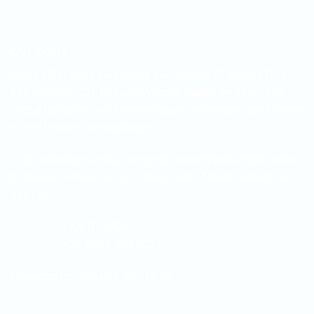
OVER ONS
Just for Shop is de webshop van Just for IT. Just for IT is
een groeiend ICT bedrijf in Voorne Putten en houdt zich
vooral bezig met het beantwoorden van vragen van klanten
en het leveren van hardware.
In de webshop vindt je een groot assortiment artikelen die
te maken hebben met ICT. Mis je wat? Neem contact met
ons op!
HULP NODIG?
+31 (0)85 303 6230
Maandag tot Vrijdag 8:30 - 17:00