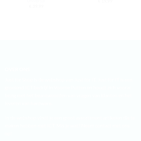
Universal
€
19,99
€
39,99
OVER ONS
Just for Shop is de webshop van Just for IT. Just for IT is een
groeiend ICT bedrijf in Voorne Putten en houdt zich vooral
bezig met het beantwoorden van vragen van klanten en het
leveren van hardware.
In de webshop vindt je een groot assortiment artikelen die te
maken hebben met ICT. Mis je wat? Neem contact met ons
op!