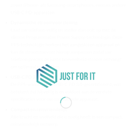
zowel iPhone- als Samsung-smartphones, evenals andere
USB-C PD-apparaten.
Dynamische stroomvoorziening
Laad uw telefoon veilig en sneller dan ooit op met de
slimme Programmable Power Supply-technologie. Deze
PPS-technologie herkent het aangesloten apparaat en
kan de stroomtoevoer hierop aanpassen zodat uw
telefoon precies de juiste hoeveelheid stroom ontvangt
om optimaal op te laden.
USB-C PD 3.0-gecertificeerd
De PPS-wandlader is USB-C PD 3.0-gecertificeerd, wat
betekent dat hij veilig is en voldoet aan de vereiste
specificaties voor uw compatibele apparaat.
Compact en reisvriendelijk
Alle kracht en snelheid die u nodig heeft in een compact,
reisvriendelijk ontwerp.