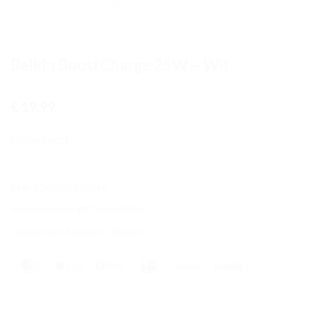
Belkin BoostCharge 25W – Wit
€
19,99
Uitverkocht
EAN:
0745883825066
Artikelnummer:
WCA004VFWH
Categorieën:
Adapters
,
Opladers
MasterCard
Apple
Google
IDeal
Klarna
Mollie
Pay
Pay