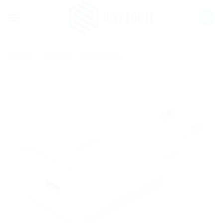
Ga
naar
inhoud
HOME
/
BELKIN
/
OPLADERS