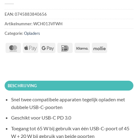
EAN:
0745883840656
Artikelnummer:
WCH013VFWH
Categorie:
Opladers
MasterCard
Apple
Google
IDeal
Klarna
Mollie
Pay
Pay
BESCHRIJVING
Snel twee compatibele apparaten tegelijk opladen met
dubbele USB-C-poorten
Geschikt voor USB-C PD 3.0
Toegang tot 65 W bij gebruik van één USB-C-poort of 45
W + 20 W bij gebruik van beide poorten