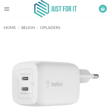
Ga
naar
inhoud
HOME
/
BELKIN
/
OPLADERS