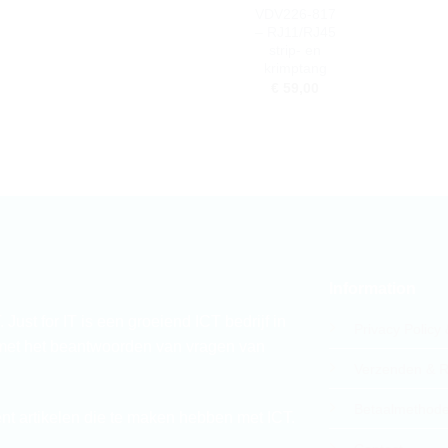
VDV226-817
– RJ11/RJ45
strip- en
krimptang
€
59,00
Information
 Just for IT is een groeiend ICT bedrijf in
Privacy Policy
 met het beantwoorden van vragen van
Verzenden & R
Betaalmethod
ent artikelen die te maken hebben met ICT.