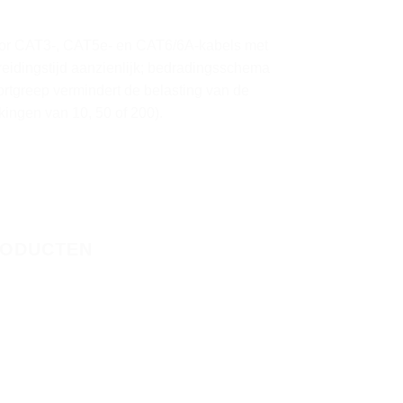
 voor CAT3-, CAT5e- en CAT6/6A-kabels met
idingstijd aanzienlijk; bedradingsschema
ortgreep vermindert de belasting van de
ingen van 10, 50 of 200).
RODUCTEN