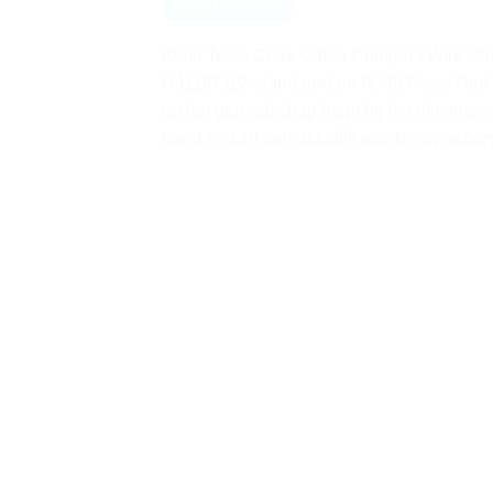
BESCHRIJVING
Klein Tools Coax Cable Crimper / Wire St
RJ11/RJ12-standaard en RJ45 Pass-Thru™-
op het gereedschap helpt bij het eliminer
hand en kan gemakkelijk worden opgeborge