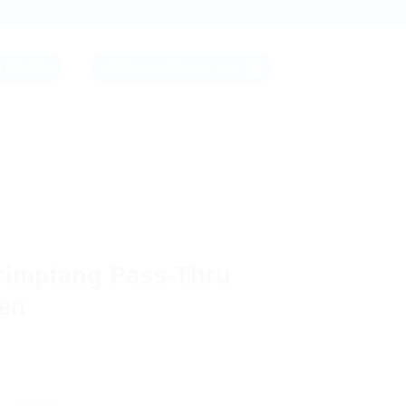
ISTREREN
WINKELWAGEN /
€
0,00
rimptang Pass-Thru
en