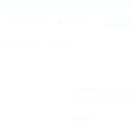
CT
+31 (0)85 303 6230
WHATSAPP
LOGIN / REG
OSTING
DIENSTEN
CONTACT
NG
VDV226-110 – K
RJ45 connector
€
95,00