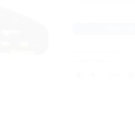
1 op voorraad (kan nabestel
VDV226-110 - Krimptang Pass-
TOEVOEGE
Artikelnummer:
VDV226110
Categorie:
Krimptang
MasterCard
Apple
Googl
Pay
Pay