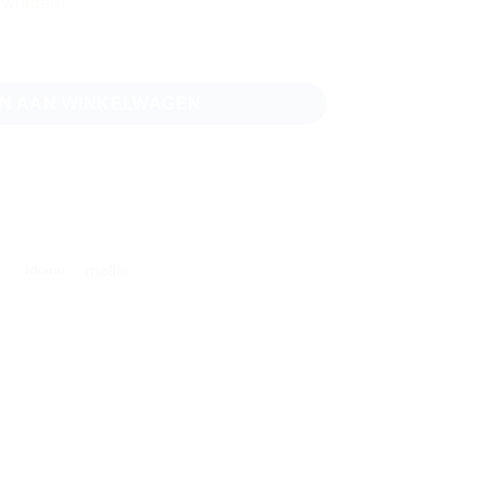
d worden)
Thru RJ45 connectoren aantal
N AAN WINKELWAGEN
e
IDeal
Klarna
Mollie