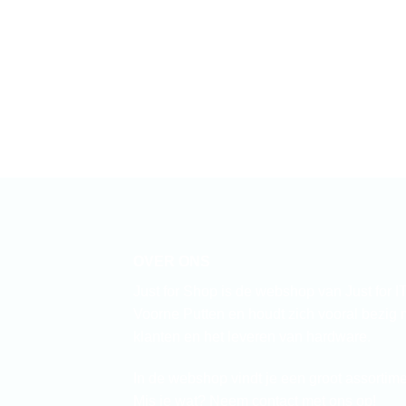
OVER ONS
Just for Shop is de webshop van Just for IT.
Voorne Putten en houdt zich vooral bezig
klanten en het leveren van hardware.
In de webshop vindt je een groot assortim
Mis je wat? Neem contact met ons op!