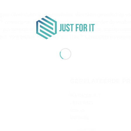
ripper / Wire Cutter is een eersteklas, duurzaam gereedschap
connectoren. Pass-Thru™-technologie vermindert de voorbere
en van herwerk en verspilde materialen. Compacte, antislip comf
n. Voor gebruik met Klein Pass-Thru™ Connectors (in verpakk
GERELATEERDE P
+
KRIMPTANG