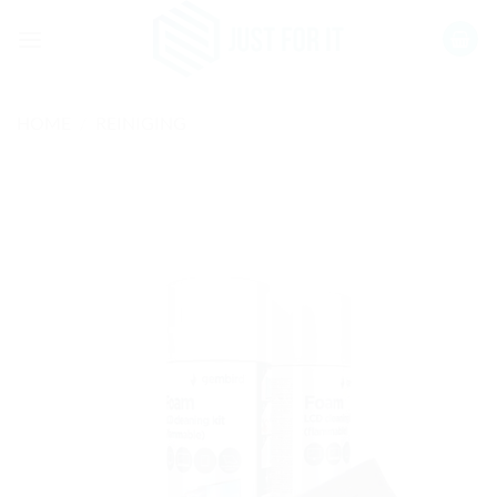
Ga
naar
inhoud
HOME
/
REINIGING