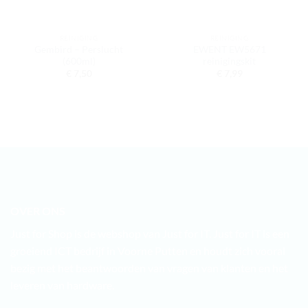
REINIGING
REINIGING
Gembird – Perslucht
EWENT EW5671
(600ml)
reinigingskit
€
7,50
€
7,99
OVER ONS
Just for Shop is de webshop van Just for IT. Just for IT is een
groeiend ICT bedrijf in Voorne Putten en houdt zich vooral
bezig met het beantwoorden van vragen van klanten en het
leveren van hardware.