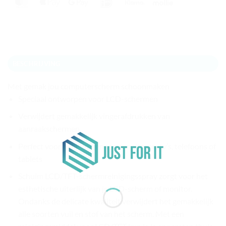
MasterCard
Apple
Google
IDeal
Klarna
Mollie
Pay
Pay
BESCHRIJVING
Met gemak jou computerscherm schoonmaken
Speciaal ontworpen voor LCD-schermen
Verwijdert gemakkelijk vingerafdrukken van
aanraakschermen
Perfect voor het reinigen van monitoren, tv’s, telefoons of
tablets
Schuim LCD/TFT-schermreinigingsspray zorgt voor het
esthetische uiterlijk van je LCD-scherm of monitor.
Ondanks de delicate kwaliteit verwijdert het gemakkelijk
alle soorten vuil en stof van het scherm. Met een