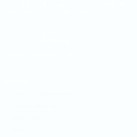
In de webshop vindt je een groot assortiment artikelen die te
maken hebben met ICT. Mis je wat? Neem contact met ons
op!
HULP NODIG?
+31 (0)85 303 6230
Maandag tot Vrijdag 8:30 - 17:00
Information
Privacy Policy & Cookiebeleid
Verzenden & Retourneren
Betaalmethoden
Contact