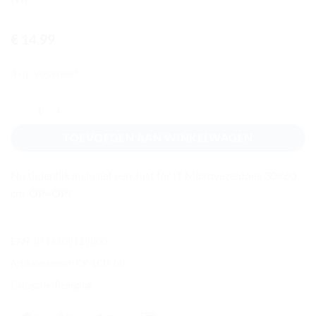
€
14,99
4 op voorraad
Foam LCD cleaning kit (flammable), 400 ml aantal
TOEVOEGEN AAN WINKELWAGEN
Nu tijdenlijk inclusief een Just for IT Microvezeldoek 30×60
cm.
OP=OP
!
EAN:
8716309129800
Artikelnummer:
CK-LCD-08
Categorie:
Reiniging