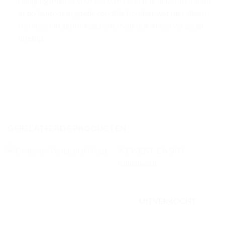
reinigingsmiddel voor LCD/TFT kun je je apparaten thuis
of op kantoor in goede conditie houden, wat niet alleen
resulteert in gebruiksgemak, maar ook in een verzorgd
uiterlijk.
GERELATEERDE PRODUCTEN
UITVERKOCHT