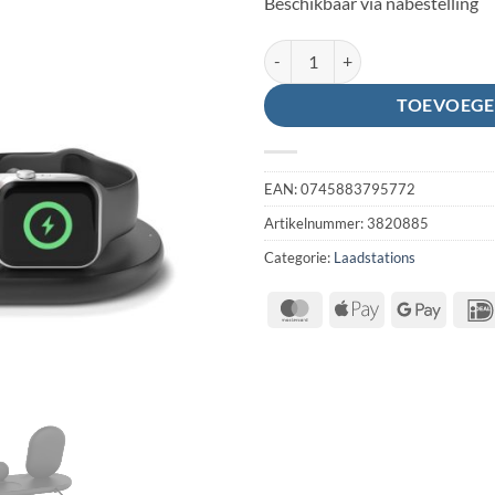
Beschikbaar via nabestelling
BELKIN 3-in-1 Wireless Pad/Stan
TOEVOEGE
EAN:
0745883795772
Artikelnummer:
3820885
Categorie:
Laadstations
MasterCard
Apple
Google
Pay
Pay