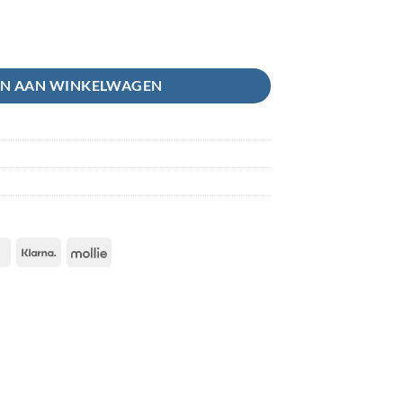
d/Apple Watch aantal
N AAN WINKELWAGEN
IDeal
Klarna
Mollie