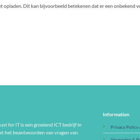
het opladen. Dit kan bijvoorbeeld betekenen dat er een onbekend v
Information
ust for IT is een groeiend ICT bedrijf in
Privacy Policy
met het beantwoorden van vragen van
Verzenden & R