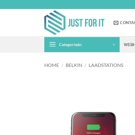
Ga
naar
inhoud
CONTA
Categorieën
WEBH
HOME
/
BELKIN
/
LAADSTATIONS