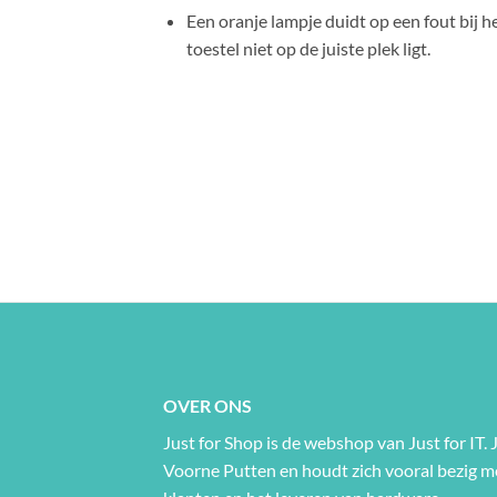
Een oranje lampje duidt op een fout bij 
toestel niet op de juiste plek ligt.
OVER ONS
Just for Shop is de webshop van Just for IT. J
Voorne Putten en houdt zich vooral bezig 