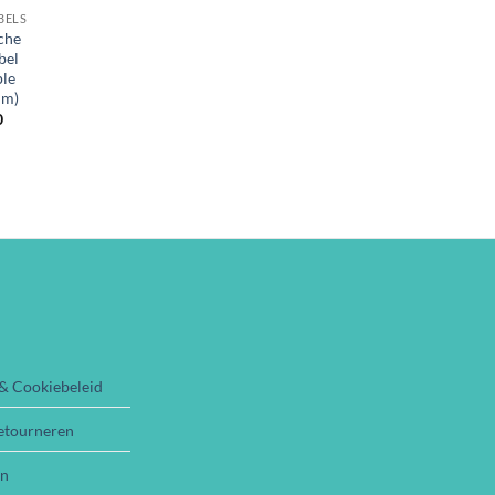
BELS
che
bel
ple
 m)
0
 & Cookiebeleid
etourneren
en