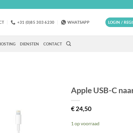
CT
+31 (0)85 303 6230
WHATSAPP
LOGIN / REG
OSTING
DIENSTEN
CONTACT
Apple USB-C naar
€
24,50
1 op voorraad