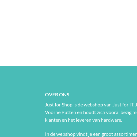
OVER ONS
Just for Shop is de webshop van Just for IT. J
Voorne Putten en houdt zich vooral bezig 
klanten en het leveren van hardware.
In de webshop vindt je een groot assortimen