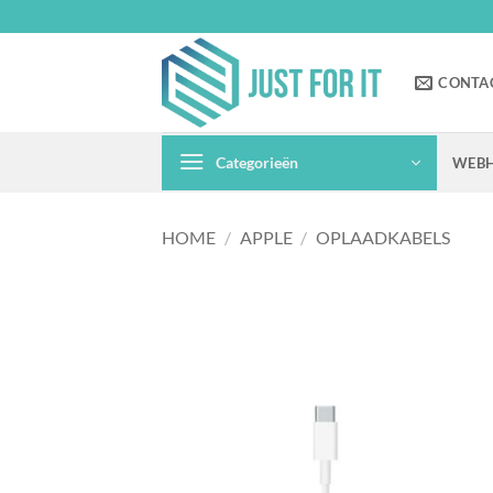
Ga
naar
inhoud
CONTA
Categorieën
WEBH
HOME
/
APPLE
/
OPLAADKABELS