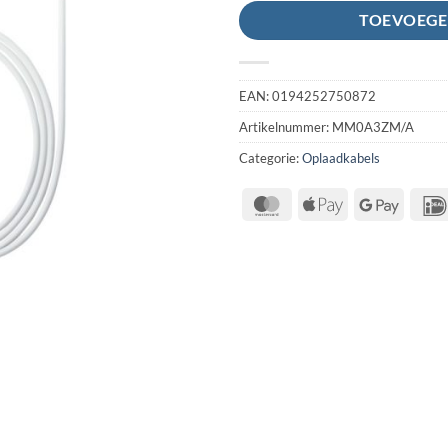
TOEVOEGE
EAN:
0194252750872
Artikelnummer:
MM0A3ZM/A
Categorie:
Oplaadkabels
MasterCard
Apple
Google
Pay
Pay