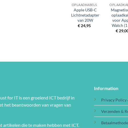
OPLAADKABELS
OPLAADKA
Apple USB-C
Magnetis
Lichtnetadapter
oplaadka
van 20W
voor Ap
Watch (1
€
24,95
€
29,0
Information
ust for IT is een groeiend ICT bedrijf in
Privacy Policy
met het beantwoorden van vragen van
Verzenden & R
Betaalmethod
t artikelen die te maken hebben met ICT.